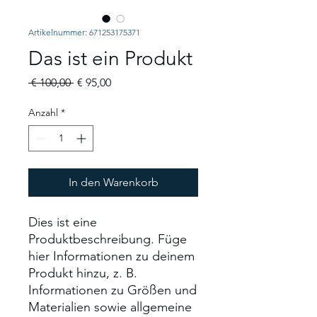
Artikelnummer: 671253175371
Das ist ein Produkt
Standardpreis
Sale-
 € 100,00 
€ 95,00
Preis
Anzahl
*
In den Warenkorb
Dies ist eine 
Produktbeschreibung. Füge 
hier Informationen zu deinem 
Produkt hinzu, z. B. 
Informationen zu Größen und 
Materialien sowie allgemeine 