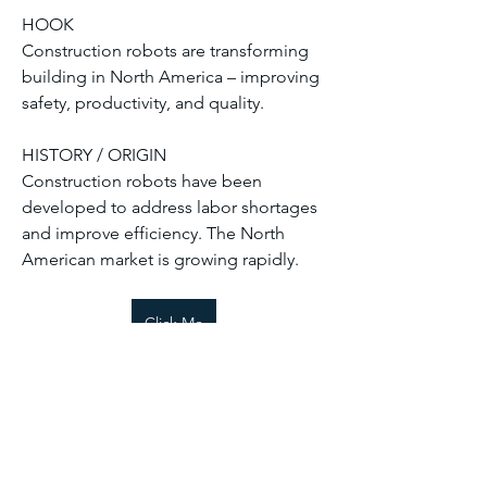
HOOK
Construction robots are transforming 
building in North America – improving 
safety, productivity, and quality.
HISTORY / ORIGIN
Info
Construction robots have been 
Willkommen in der Gruppe! Hier
developed to address labor shortages 
können sich Mitglieder austau
...
and improve efficiency. The North 
Weiterlesen
American market is growing rapidly.
Mitglieder
Click Me
Sia Enko
Folgen
Sia Enko
Chris Lee
Folgen
Mehr anzeigen
Chris Lee
0
ediaustria1234
Folgen
ediaustria1234
0
3
Travis Rosher
Folgen
Travis Rosher