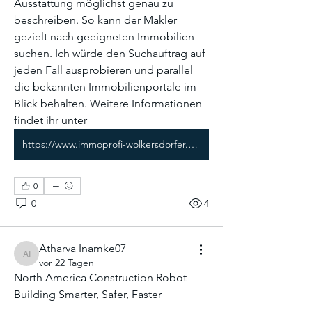
Ausstattung möglichst genau zu 
beschreiben. So kann der Makler 
gezielt nach geeigneten Immobilien 
suchen. Ich würde den Suchauftrag auf 
jeden Fall ausprobieren und parallel 
die bekannten Immobilienportale im 
Blick behalten. Weitere Informationen 
findet ihr unter 
https://www.immoprofi-wolkersdorfer.de/
0
0
4
Atharva Inamke07
Atharva Inamke07
vor 22 Tagen
North America Construction Robot – 
Building Smarter, Safer, Faster