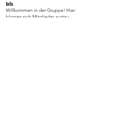
Info
Willkommen in der Gruppe! Hier
können sich Mitglieder austau
...
Weiterlesen
Mitglieder
Sia Enko
Folgen
Sia Enko
Chris Lee
Folgen
Chris Lee
ediaustria1234
Folgen
ediaustria1234
Travis Rosher
Folgen
Travis Rosher
Jasmine Trau
Folgen
Jasmine Trau
Alle Mitglieder anzeigen (15)